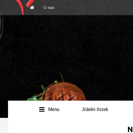
O nás
Menu
Jídelní lístek
N